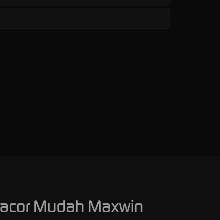
 Gacor Mudah Maxwin