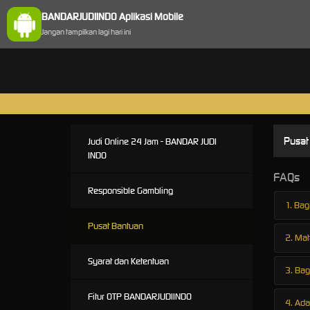
BANDARJUDIINDO Aplikasi Mobile
Jangan tampilkan lagi hari ini
Pusat
Judi Online 24 Jam - BANDAR JUDI
INDO
FAQs
Responsible Gambling
1. Ba
Pusat Bantuan
2. Ma
Syarat dan Ketentuan
3. Ba
Fitur OTP BANDARJUDIINDO
4. Ada