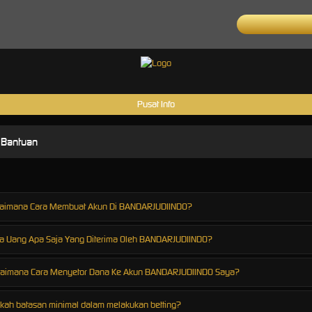
Pusat Info
 Bantuan
gaimana Cara Membuat Akun Di BANDARJUDIINDO?
ta Uang Apa Saja Yang Diterima Oleh BANDARJUDIINDO?
gaimana Cara Menyetor Dana Ke Akun BANDARJUDIINDO Saya?
kah batasan minimal dalam melakukan betting?